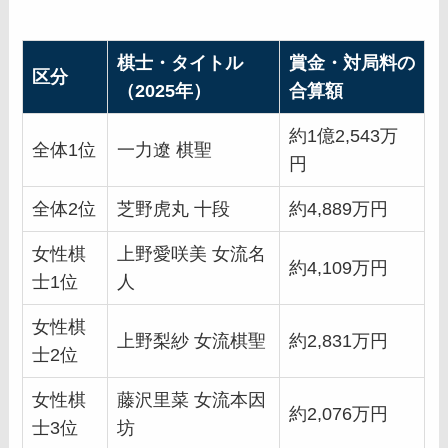
棋士・タイトル
賞金・対局料の
区分
（2025年）
合算額
約1億2,543万
全体1位
一力遼 棋聖
円
全体2位
芝野虎丸 十段
約4,889万円
女性棋
上野愛咲美 女流名
約4,109万円
士1位
人
女性棋
上野梨紗 女流棋聖
約2,831万円
士2位
女性棋
藤沢里菜 女流本因
約2,076万円
士3位
坊