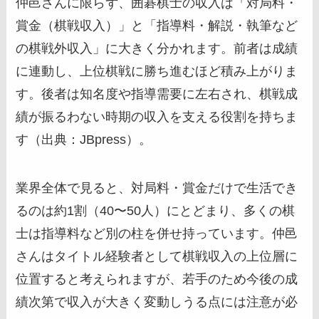
仲邑さんに限らず、囲碁棋士の収入は「対局料・
賞金（棋戦収入）」と「指導料・解説・執筆など
の棋戦外収入」に大きく分かれます。前者は成績
に連動し、上位棋戦に勝ち進むほど積み上がりま
す。後者は知名度や指導需要に左右され、棋戦成
績が振るわない時期の収入を支える役割を持ちま
す（出典：JBpress）。
業界全体で見ると、対局料・賞金だけで生活でき
るのは約1割（40〜50人）にとどまり、多くの棋
士は指導料など別の柱を併せ持っています。仲邑
さんはタイトル経験者として棋戦収入の上位層に
位置すると考えられますが、若手のため今後の成
績次第で収入が大きく変動しうる点には注意が必