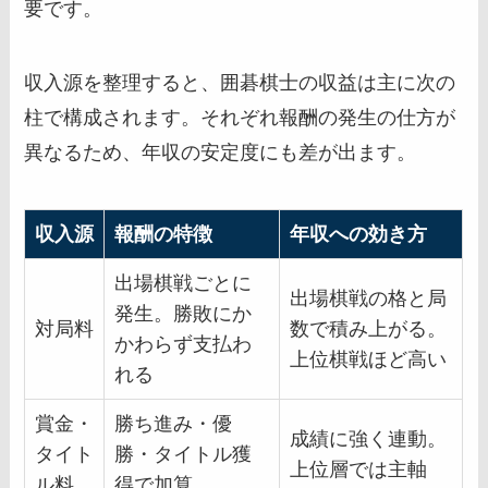
要です。
収入源を整理すると、囲碁棋士の収益は主に次の
柱で構成されます。それぞれ報酬の発生の仕方が
異なるため、年収の安定度にも差が出ます。
収入源
報酬の特徴
年収への効き方
出場棋戦ごとに
出場棋戦の格と局
発生。勝敗にか
対局料
数で積み上がる。
かわらず支払わ
上位棋戦ほど高い
れる
賞金・
勝ち進み・優
成績に強く連動。
タイト
勝・タイトル獲
上位層では主軸
ル料
得で加算