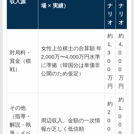
収入源
場 × 実績）
ナ
ナ
リ
リ
オ
オ
約
約
1,
4,
女性上位棋士の合算額 年
対局料・
3
0
2,000万〜4,000万円水準
賞金（棋
0
0
に準拠（韓国分は単価非
戦）
0
0
公開のため仮定）
万
万
円
円
約
約
その他
1,
2
（指導・
0
周辺収入。金額の一次情
0
解説・執
0
報が乏しく低信頼
0
筆・イベ
0