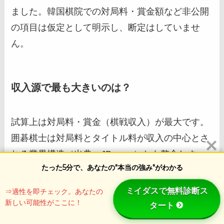
ました。韓国棋院での対局料・賞金額など非公開
の項目は仮定として明示し、断定はしていませ
ん。
収入源で最も大きいのは？
試算上は対局料・賞金（棋戦収入）が最大です。
囲碁棋士は対局料とタイトル料が収入の中心とさ
れる業界構造（出典：JBpress）とも整合しま
たった5分で、あなたの"本当の強み"がわかる
す。指導・解説などの周辺収入は補助的な計算に
とどめています。
ミイダスで無料診断ス
⇒適性を即チェック。あなたの
新しい可能性がここに！
タート