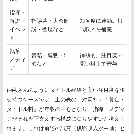
指導・
解説・
指導碁・大会解
知名度に連動。棋
イベン
説・登壇など
戦収入を補完
ト
執筆・
書籍・連載・出
補助的。注目度の
メディ
演など
高い棋士で寄与
ア
仲邑さんのようにタイトル経験と高い注目度を併
せ持つケースでは、上の表の「対局料」「賞金・
タイトル料」が年収の中心となり、指導・メディ
アがそれを下支えする構成になりやすいと考えら
れます。これは前述の試算（棋戦収入が主軸）と