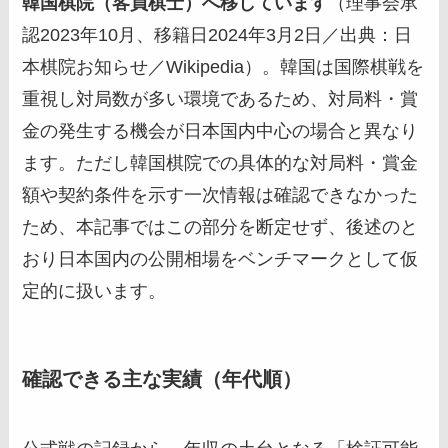
韓国棋院（客員棋士）へ移しています
（理事会承
認2023年10月、移籍日2024年3月2日／出典：日
本棋院お知らせ／Wikipedia）。韓国は国際棋戦を
重視し対局数が多い環境であるため、対局料・賞
金の発生する機会が日本国内中心の場合と異なり
ます。ただし韓国棋院での具体的な対局料・賞金
額や契約条件を示す一次情報は確認できなかった
ため、本記事ではこの部分を断定せず、後述のと
おり日本国内の公開相場をベンチマークとして仮
定的に扱います。
確認できる主な実績（年代順）