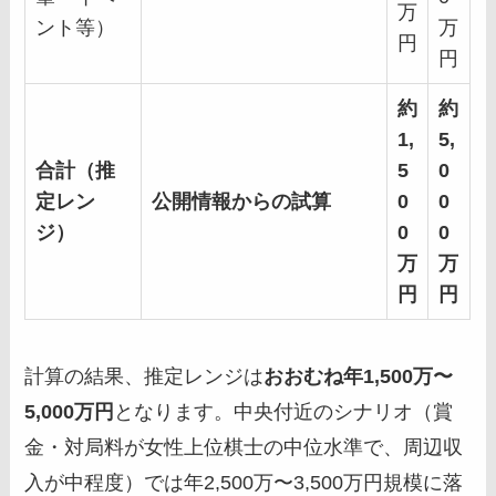
万
ント等）
万
円
円
約
約
1,
5,
合計（推
5
0
定レン
公開情報からの試算
0
0
ジ）
0
0
万
万
円
円
計算の結果、推定レンジは
おおむね年1,500万〜
5,000万円
となります。中央付近のシナリオ（賞
金・対局料が女性上位棋士の中位水準で、周辺収
入が中程度）では年2,500万〜3,500万円規模に落