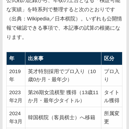
公式戦の記録から、年収の土台となる「検証可能
な実績」を時系列で整理すると次のとおりです
（出典：Wikipedia／日本棋院）。いずれも公開情
報で確認できる事項で、本記事の試算の根拠にな
ります。
年
出来事
区分
2019
英才特別採用でプロ入り（10
プロ入
年
歳0か月・最年少）
り
2023
第26期女流棋聖 獲得（13歳11
タイト
年2月
か月・最年少タイトル）
ル獲得
2024
所属変
韓国棋院（客員棋士）へ移籍
年3月
更