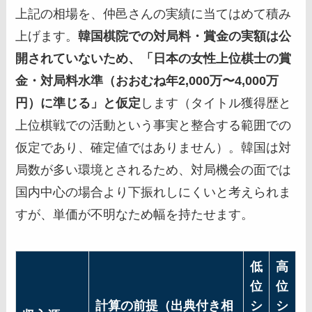
上記の相場を、仲邑さんの実績に当てはめて積み
上げます。
韓国棋院での対局料・賞金の実額は公
開されていないため、「日本の女性上位棋士の賞
金・対局料水準（おおむね年2,000万〜4,000万
円）に準じる」と仮定
します（タイトル獲得歴と
上位棋戦での活動という事実と整合する範囲での
仮定であり、確定値ではありません）。韓国は対
局数が多い環境とされるため、対局機会の面では
国内中心の場合より下振れしにくいと考えられま
すが、単価が不明なため幅を持たせます。
低
高
位
位
計算の前提（出典付き相
シ
シ