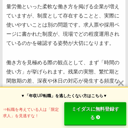
量労働といった柔軟な働き方を掲げる企業が増え
ていますが、制度として存在することと、実際に
使いやすいことは別の問題です。求人票や採用ペ
ージに書かれた制度が、現場でどの程度運用され
ているのかを確認する姿勢が大切になります。
働き方を見極める際の観点として、まず「時間の
使い方」が挙げられます。残業の実態、繁忙期と
閑散期の差、深夜や休日の対応が発生する頻度な
どは、業務内容や常駐先によって大きく変わりま
▼「年収UP転職」を逃したくない方はこちら▼
す。次に「場所の自由度」です。リモート勤務が
可能な場合でも、週に何日出社が求められるの
ミイダスに無料登録す
⇒転職を考えている人は「限定
求人」を見逃すな！
か、常駐先の方針に左右されるのかといった点
る
は、入社後の生活に直結します。さらに「学習の