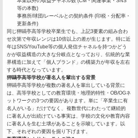
本業以外の収益チャネル数 (CM・関連事業・SNS
等の本数)
事務所/球団/レーベルとの契約条件 (印税・分配率・
更新条件)
同じ狎鷗亭高等学校卒業生でも、上記3要素の組み合わ
せ次第で年収レンジは10倍以上の差が生じます。特に近
年はSNS/YouTube等の個人発信チャネルを持つかどう
かが収益構造の大きな分岐点となっており、伝統的な業
界構造に加えて「個人ブランド」の構築力が年収を左右
する時代となっています。
狎鷗亭高等学校が著名人を輩出する背景
狎鷗亭高等学校が複数の著名人を輩出している背景に
は、高等学校としての教育環境・地理的特性・OB/OGネ
ットワークの3つの要因があります。単に「卒業生に有
名人がいる」だけでなく、
複数世代にわたって継続的
に著名人が出続けている事実は、学校の文化や教育内容
に著名人を生む土壌があることを示唆しています。以
下、それぞれの要因を掘り下げます。