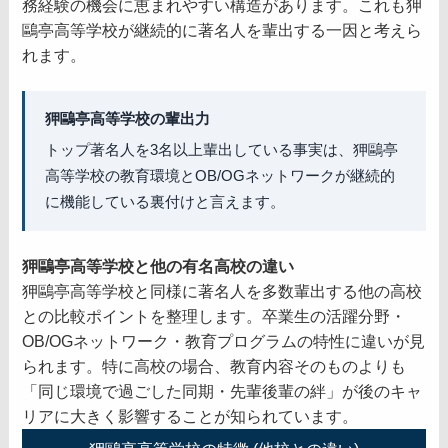
務経験の機会に恵まれやすい構造があります。これも狎
鷗亭高等学校が継続的に著名人を輩出する一因と考えら
れます。
狎鷗亭高等学校の輩出力
トップ著名人を3名以上輩出している事実は、狎鷗亭
高等学校の教育環境とOB/OGネットワークが継続的
に機能している裏付けと言えます。
狎鷗亭高等学校と他の有名高校の違い
狎鷗亭高等学校と同様に著名人を多数輩出する他の高校
との比較ポイントを整理します。卒業生の活躍分野・
OB/OGネットワーク・教育プログラムの特性に違いが見
られます。特に高校の場合、教育内容そのものよりも
「同じ環境で過ごした同期・先輩後輩の絆」が後のキャ
リアに大きく影響することが知られています。