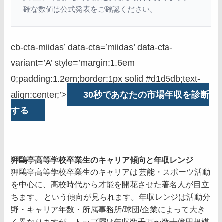
確な数値は公式発表をご確認ください。
cb-cta-miidas’ data-cta=’miidas’ data-cta-
variant=’A’ style=’margin:1.6em
0;padding:1.2em;border:1px solid #d1d5db;text-
align:center;’>
30秒であなたの市場年収を診断
する
狎鷗亭高等学校卒業生のキャリア傾向と年収レンジ
狎鷗亭高等学校卒業生のキャリアは
芸能・スポーツ活動
を中心に、高校時代から才能を開花させた著名人が目立
ちます。
という傾向が見られます。年収レンジは活動分
野・キャリア年数・所属事務所/球団/企業によって大き
く異なりますが、トップ層は年収数千万〜数十億円規模