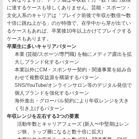
に達するケースも珍しくありません。芸能・スポーツ・
文化人系のキャリアは「ブレイク前後で年収が数倍〜数
十倍に跳ね上がる」のが特徴で、在学中から芽が出てい
るケースもあれば、卒業後10年以上かけてブレイクする
ケースもあります。
卒業生に多いキャリアパターン
本業 (芸能/スポーツ/専門職) を軸にメディア露出を拡
大しブランド化するパターン
本業以外にCM・スポンサー契約・関連事業を組み合
わせて複数収益源を構築するパターン
SNS/YouTube/オンラインサロン等のデジタル発信で
個人ブランドを強化するパターン
海外進出・グローバル契約により年収レンジを大き
く引き上げるパターン
年収レンジを左右する3つの要素
活動年数とキャリアフェーズ (新人〜中堅期はレン
ジ狭、トップ層になると数十倍に拡大)