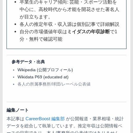
卒業生のキャリア傾向: 芸能・スポーツ活動を
中心に、高校時代から才能を開花させた著名人
が目立ちます。
各人の推定年収・収入源は個別記事で詳細解説
自分の市場価値年収は
ミイダスの年収診断
で1
分・無料で確認可能
参考データ・出典
Wikipedia (公開プロフィール)
Wikidata P69 (educated at)
各人の所属事務所/球団/レーベル公表値
編集ノート
本記事は
CareerBoost 編集部
が公開報道・業界相場・統計
データを総合して執筆しています。推定年収は公開情報ベ