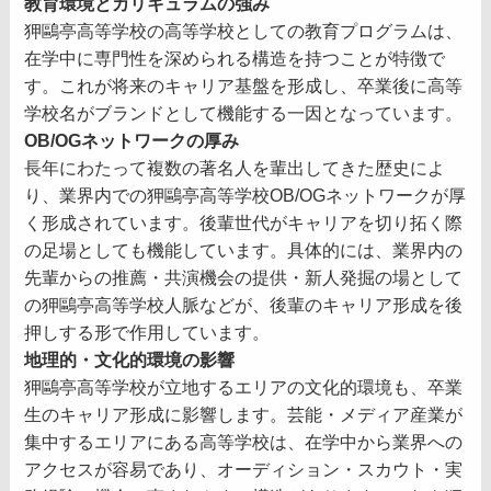
教育環境とカリキュラムの強み
狎鷗亭高等学校の高等学校としての教育プログラムは、
在学中に専門性を深められる構造を持つことが特徴で
す。これが将来のキャリア基盤を形成し、卒業後に高等
学校名がブランドとして機能する一因となっています。
OB/OGネットワークの厚み
長年にわたって複数の著名人を輩出してきた歴史によ
り、業界内での狎鷗亭高等学校OB/OGネットワークが厚
く形成されています。後輩世代がキャリアを切り拓く際
の足場としても機能しています。具体的には、業界内の
先輩からの推薦・共演機会の提供・新人発掘の場として
の狎鷗亭高等学校人脈などが、後輩のキャリア形成を後
押しする形で作用しています。
地理的・文化的環境の影響
狎鷗亭高等学校が立地するエリアの文化的環境も、卒業
生のキャリア形成に影響します。芸能・メディア産業が
集中するエリアにある高等学校は、在学中から業界への
アクセスが容易であり、オーディション・スカウト・実