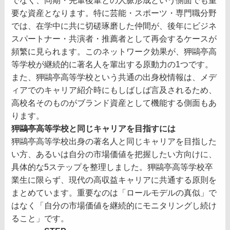
でなく、同期・先輩後輩との人脈形成という側面でも重
要な資産となります。特に芸能・スポーツ・専門職分野
では、在学中に共に切磋琢磨した仲間が、後年にビジネ
スパートナー・共演者・推薦者として再会するケースが
頻繁に見られます。このネットワーク効果が、狎鷗亭高
等学校が継続的に著名人を輩出する原動力の1つです。
また、狎鷗亭高等学校という共通の出身校情報は、メデ
ィアでのキャリア紹介時にもしばしば言及されるため、
高校名そのものがブランド資産として機能する側面もあ
ります。
狎鷗亭高等学校と同じキャリアを目指すには
狎鷗亭高等学校出身の著名人と同じキャリアを目指した
い方、あるいは自分の市場価値を把握したい方向けに、
具体的な5ステップを整理しました。狎鷗亭高等学校卒
業生に限らず、現代の高収益キャリアに共通する原則を
まとめています。重要なのは「ロールモデルの真似」で
はなく「自分の市場価値を継続的にモニタリングし続け
ること」です。
STEP