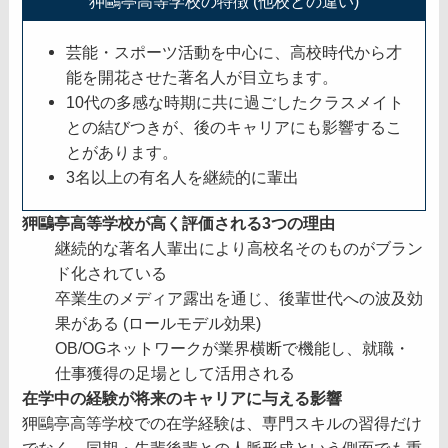
狎鷗亭高等学校の特徴 (他校との違い)
芸能・スポーツ活動を中心に、高校時代から才
能を開花させた著名人が目立ちます。
10代の多感な時期に共に過ごしたクラスメイト
との結びつきが、後のキャリアにも影響するこ
とがあります。
3名以上の有名人を継続的に輩出
狎鷗亭高等学校が高く評価される3つの理由
継続的な著名人輩出により高校名そのものがブラン
ド化されている
卒業生のメディア露出を通じ、後輩世代への波及効
果がある (ロールモデル効果)
OB/OGネットワークが業界横断で機能し、就職・
仕事獲得の足場として活用される
在学中の経験が将来のキャリアに与える影響
狎鷗亭高等学校での在学経験は、専門スキルの習得だけ