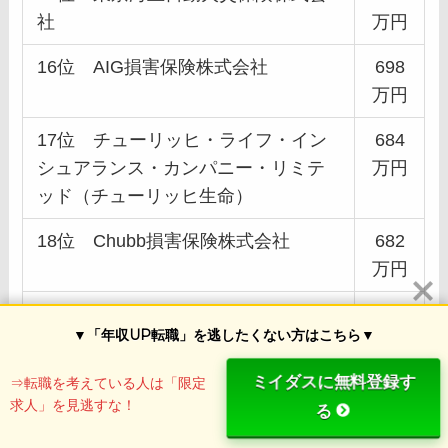
社
万円
16位 AIG損害保険株式会社
698
万円
17位 チューリッヒ・ライフ・イン
684
シュアランス・カンパニー・リミテ
万円
ッド（チューリッヒ生命）
18位 Chubb損害保険株式会社
682
万円
19位 ジブラルタ生命保険株式会社
675
▼「年収UP転職」を逃したくない方はこちら▼
万円
ミイダスに無料登録す
⇒転職を考えている人は「限定
20位 楽天生命保険株式会社
653
求人」を見逃すな！
る
万円