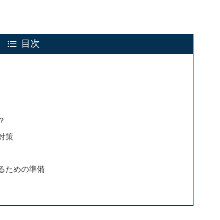
目次
？
対策
るための準備