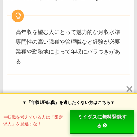
高年収を望む人にとって魅力的な月収水準
専門性の高い職種や管理職など経験が必要
業種や勤務地によって年収にバラつきがあ
る
高年収を望む人が目指す水準
▼「年収UP転職」を逃したくない方はこちら▼
ミイダスに無料登録す
⇒転職を考えている人は「限定
月収40万円は、一般的な会社員の平均年収を大き
求人」を見逃すな！
る
く上回る高水準の収入です。