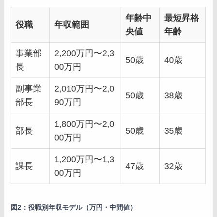
年齢中
最短昇格
役職
年収範囲
央値
年齢
事業部
2,200万円〜2,3
50歳
40歳
長
00万円
副事業
2,010万円〜2,0
50歳
38歳
部長
90万円
1,800万円〜2,0
部長
50歳
35歳
00万円
1,200万円〜1,3
課長
47歳
32歳
00万円
図2：役職別年収モデル（万円・中間値）