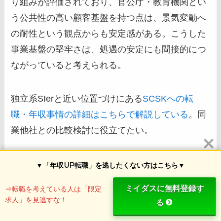
り組みが評価されており、官公庁・教育機関とい
う公共性の高い顧客基盤を持つ点は、景気変動へ
の耐性という観点からも安定感がある。こうした
事業基盤の堅牢さは、処遇の安定にも間接的につ
ながっていると考えられる。
独立系SIerと近い位置づけにある
SCSKへの転
職・年収事情の詳細はこちらで解説している
。同
業他社との比較検討に役立てたい。
▼「年収UP転職」を逃したくない方はこちら▼
Sky株式会社の社員評価・口コミから読み
ミイダスに無料登録す
⇒転職を考えている人は「限定
求人」を見逃すな！
解く職場環境
る