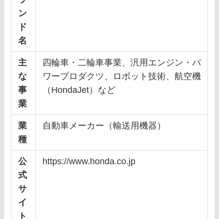
ン
ド
名
主
四輪車・二輪車事業、汎用エンジン・パ
な
ワープロダクツ、ロボット技術、航空機
事
（HondaJet）など
業
業
自動車メーカー（輸送用機器）
種
公
https://www.honda.co.jp
式
サ
イ
ト