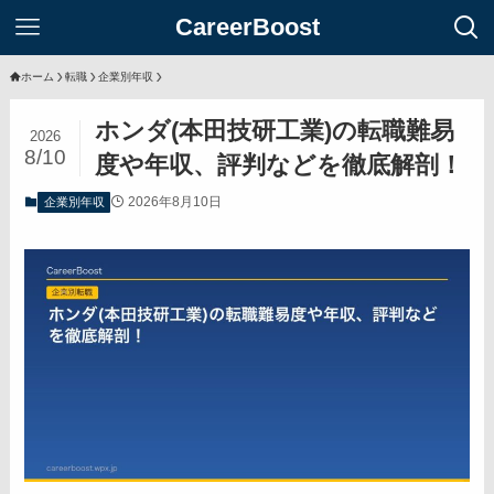
CareerBoost
ホーム
転職
企業別年収
ホンダ(本田技研工業)の転職難易
2026
8/10
度や年収、評判などを徹底解剖！
2026年8月10日
企業別年収